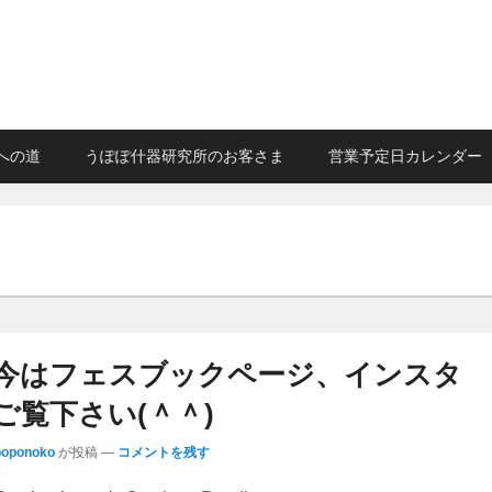
への道
うぽぽ什器研究所のお客さま
営業予定日カレンダー
今はフェスブックページ、インスタ
ご覧下さい(＾＾)
poponoko
が投稿
—
コメントを残す