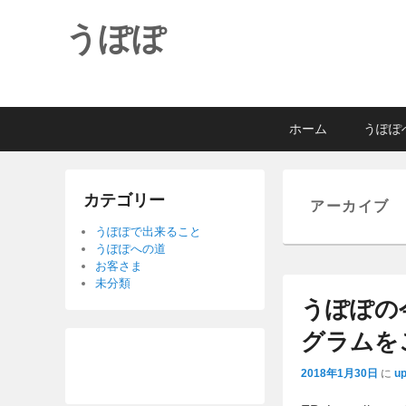
うぽぽ
メ
メ
サ
ホーム
うぽぽ
イ
イ
ブ
ン
ン
コ
メ
コ
ン
カテゴリー
アーカイブ
ニ
ン
テ
ュ
テ
ン
うぽぽで出来ること
うぽぽへの道
ー
ン
ツ
お客さま
ツ
へ
未分類
へ
移
うぽぽの
移
動
グラムを
動
2018年1月30日
に
u