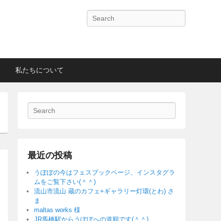
検
索
開
始
私たちについて
検
索
開
始
最近の投稿
うぽぽの今はフェスブックページ、インスタグラ
ムをご覧下さい(＾＾)
流山市流山 蔵のカフェ+ギャラリー灯環(とわ) さ
ま
maltas works 様
JR馬橋駅からうぽぽへの道順です(＾＾)